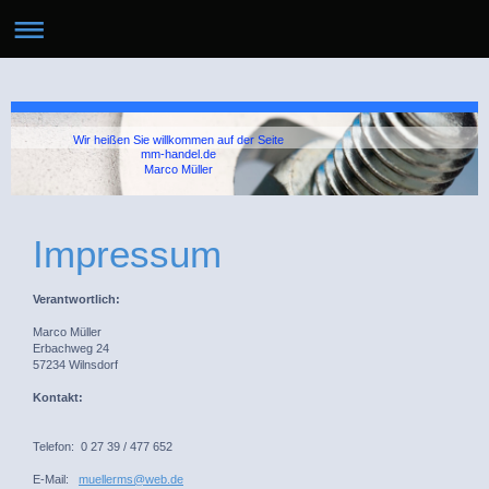
Wir heißen Sie willkommen auf der Seite
mm-handel.de
Marco Müller
Impressum
Verantwortlich:
Marco
Müller
Erbachweg
24
57234
Wilnsdorf
Kontakt:
Telefon: 0 27 39 / 477 652
E-Mail:
muellerms@web.de