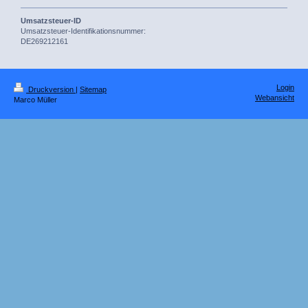
Umsatzsteuer-ID
Umsatzsteuer-Identifikationsnummer:
DE269212161
Login
Druckversion
|
Sitemap
Webansicht
Marco Müller