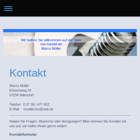
Wir heißen Sie willkommen auf der Seite
mm-handel.de
Marco Müller
Kontakt
Marco Müller
Erbachweg
24
57234
Wilnsdorf
Telefon: 0 27 39 / 477 652
E-Mail: muellerms@web.de
Haben Sie Fragen, Wünsche oder Anregungen? Bitte nehmen Sie Kontakt mit
uns auf, wir helfen Ihnen gerne weiter!
Kontaktformular