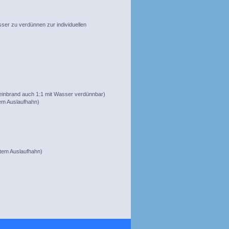
Wasser zu verdünnen zur individuellen
zereinbrand auch 1:1 mit Wasser verdünnbar)
rtem Auslaufhahn)
ertem Auslaufhahn)