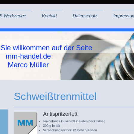
S Werkzeuge
Kontakt
Datenschutz
Impressu
 Sie willkommen auf der Seite
mm-handel.de
Marco Müller
Schweißtrenmittel
Antispritzerfett
silikonfreies Düsenfett in Patentdeckeldose
300 g Inhalt
Verpackungseinheit 12 Dosen/Karton